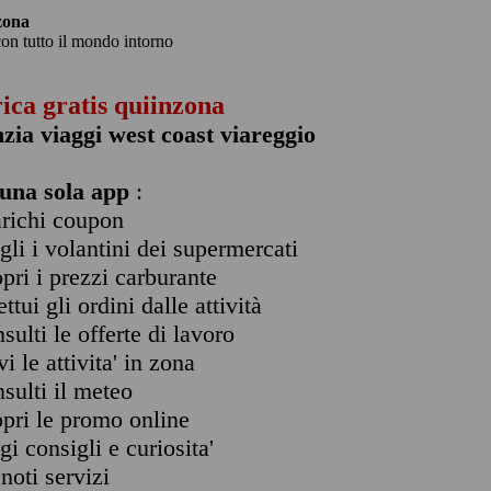
zona
con tutto il mondo intorno
rica gratis quiinzona
zia viaggi west coast viareggio
una sola app
:
arichi coupon
ogli i volantini dei supermercati
opri i prezzi carburante
ettui gli ordini dalle attività
nsulti le offerte di lavoro
vi le attivita' in zona
nsulti il meteo
opri le promo online
ggi consigli e curiosita'
enoti servizi