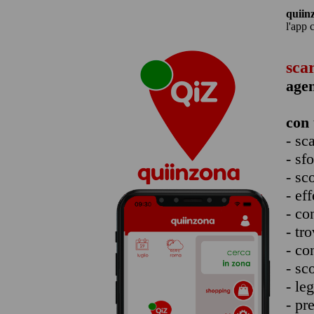
quiin
l'app 
sca
agen
con 
- sc
- sf
- sc
- eff
- co
- tro
- co
- sc
- le
- pr