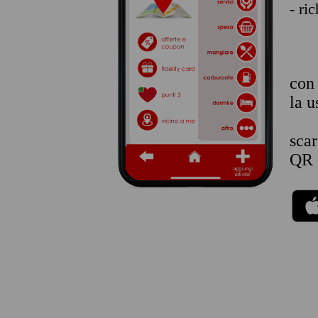
- ri
co
la u
sca
QR 