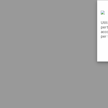
Util
pert
acco
per 