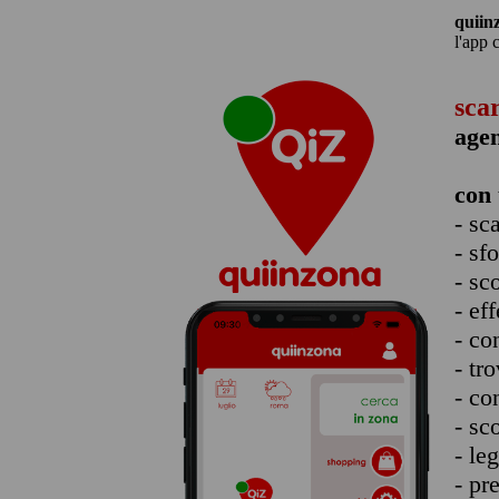
quiin
l'app 
sca
age
con 
- sc
- sf
- sc
- eff
- co
- tro
- co
- sc
- le
- pr