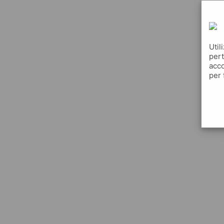
Util
pert
acco
per 