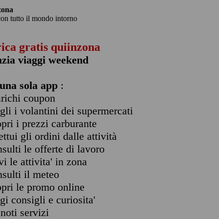
zona
con tutto il mondo intorno
rica gratis quiinzona
nzia viaggi weekend
una sola app
:
arichi coupon
ogli i volantini dei supermercati
opri i prezzi carburante
ettui gli ordini dalle attività
nsulti le offerte di lavoro
vi le attivita' in zona
nsulti il meteo
opri le promo online
ggi consigli e curiosita'
enoti servizi