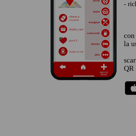
- ri
co
la u
sca
QR 