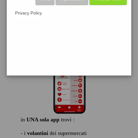
scarica gratis
Privacy Policy
FACILE, VELOCE GRATIS
in
UNA sola app
trovi :
- i
volantini
dei supermercati