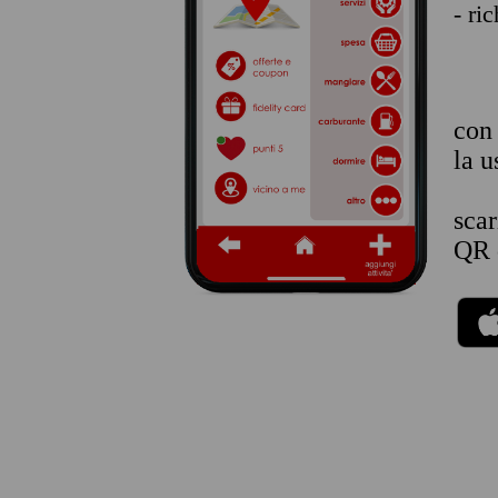
- ri
co
la u
sca
QR 