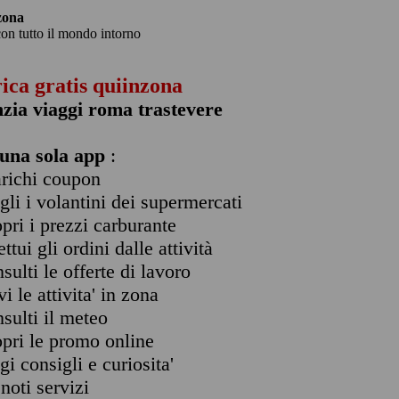
zona
con tutto il mondo intorno
rica gratis quiinzona
zia viaggi roma trastevere
una sola app
:
arichi coupon
ogli i volantini dei supermercati
opri i prezzi carburante
ettui gli ordini dalle attività
nsulti le offerte di lavoro
vi le attivita' in zona
nsulti il meteo
opri le promo online
ggi consigli e curiosita'
enoti servizi