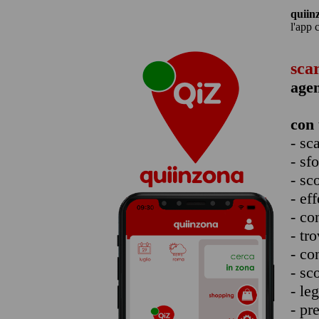
quiin
l'app 
sca
agen
con 
- sc
- sf
- sc
- eff
- co
- tro
- co
- sc
- le
- pr