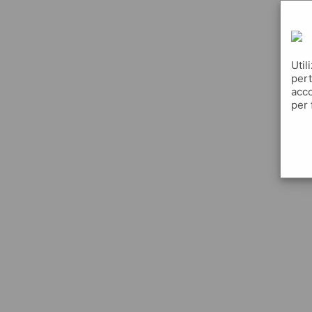
Util
pert
acco
per 