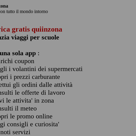
zona
con tutto il mondo intorno
rica gratis quiinzona
zia viaggi per scuole
una sola app
:
arichi coupon
ogli i volantini dei supermercati
opri i prezzi carburante
ettui gli ordini dalle attività
nsulti le offerte di lavoro
vi le attivita' in zona
nsulti il meteo
opri le promo online
ggi consigli e curiosita'
enoti servizi