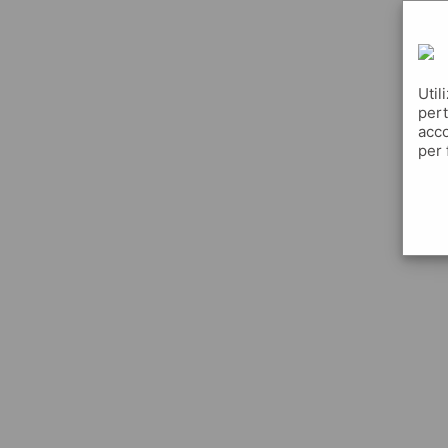
Util
pert
acco
per 