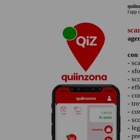
quiin
l'app 
sca
agen
con 
- sc
- sf
- sc
- eff
- co
- tro
- co
- sc
- le
- pr