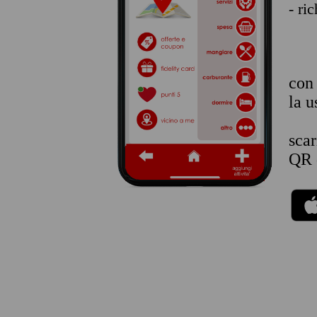
- ri
co
la u
sca
QR 