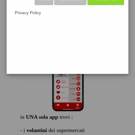
scarica gratis
Privacy Policy
FACILE, VELOCE GRATIS
in
UNA sola app
trovi :
- i
volantini
dei supermercati