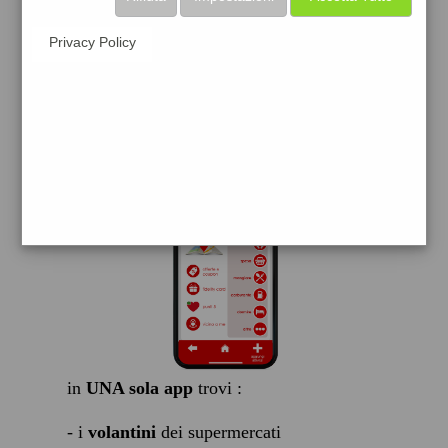
scarica gratis
Privacy Policy
FACILE, VELOCE GRATIS
in
UNA sola app
trovi :
- i
volantini
dei supermercati