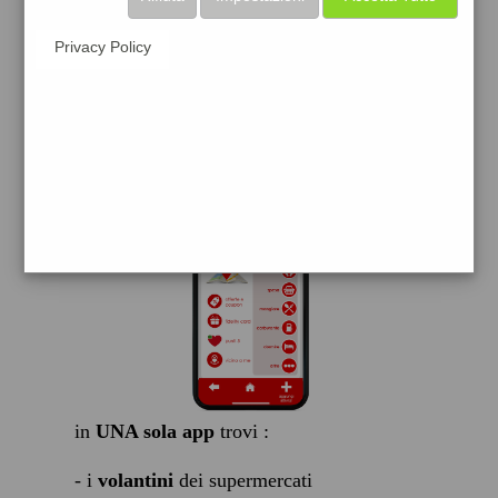
scarica gratis
Privacy Policy
FACILE, VELOCE GRATIS
in
UNA sola app
trovi :
- i
volantini
dei supermercati