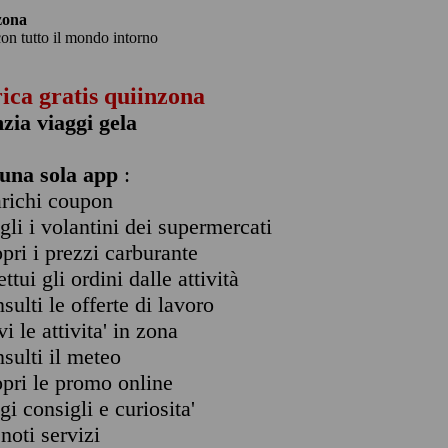
zona
con tutto il mondo intorno
rica gratis quiinzona
zia viaggi gela
una sola app
:
arichi coupon
ogli i volantini dei supermercati
opri i prezzi carburante
ettui gli ordini dalle attività
nsulti le offerte di lavoro
vi le attivita' in zona
nsulti il meteo
opri le promo online
ggi consigli e curiosita'
enoti servizi