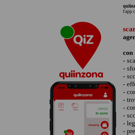
quiin
l'app 
sca
agen
con 
- sc
- sf
- sc
- eff
- co
- tro
- co
- sc
- le
- pr