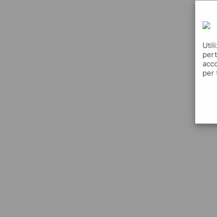
Util
pert
acco
per 