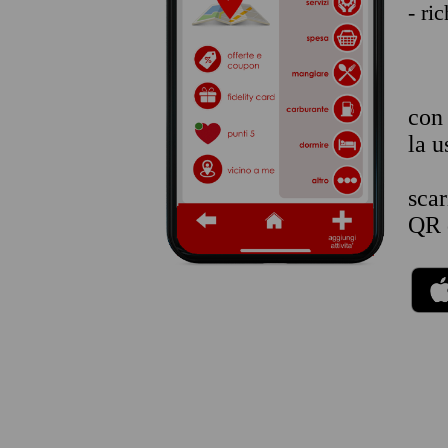
- ri
co
la u
sca
QR 