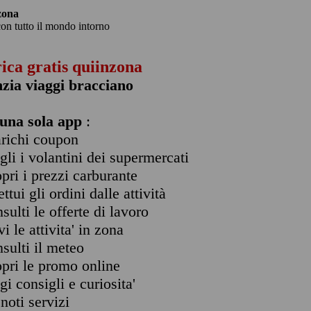
zona
con tutto il mondo intorno
rica gratis quiinzona
zia viaggi bracciano
una sola app
:
arichi coupon
ogli i volantini dei supermercati
opri i prezzi carburante
ettui gli ordini dalle attività
nsulti le offerte di lavoro
vi le attivita' in zona
nsulti il meteo
opri le promo online
ggi consigli e curiosita'
enoti servizi