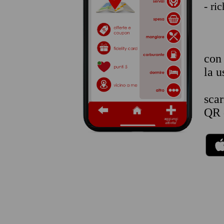
- ri
co
la u
sca
QR 