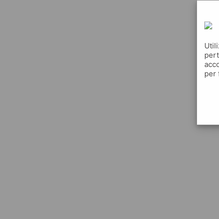
Util
pert
acco
per 