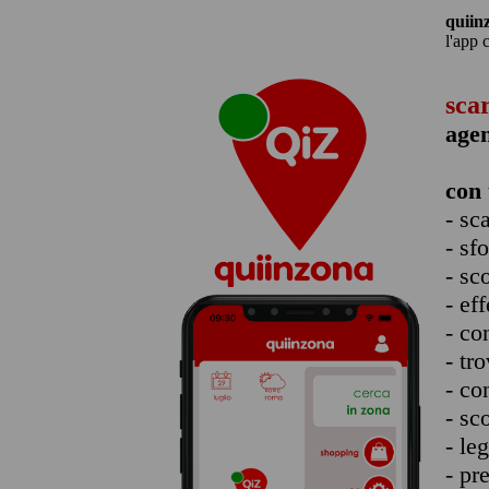
quiin
l'app 
sca
agen
con 
- sc
- sf
- sc
- eff
- co
- tro
- co
- sc
- le
- pr