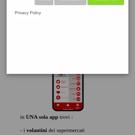
scarica gratis
Privacy Policy
FACILE, VELOCE GRATIS
in
UNA sola app
trovi :
- i
volantini
dei supermercati