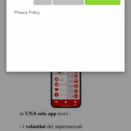
scarica gratis
Privacy Policy
FACILE, VELOCE GRATIS
in
UNA sola app
trovi :
- i
volantini
dei supermercati