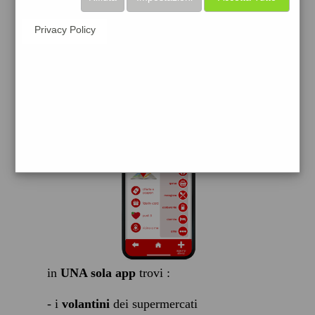
scarica gratis
Privacy Policy
FACILE, VELOCE GRATIS
in
UNA sola app
trovi :
- i
volantini
dei supermercati