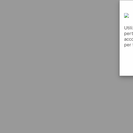
Util
pert
acco
per 