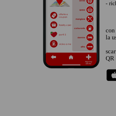
- ri
co
la u
sca
QR 