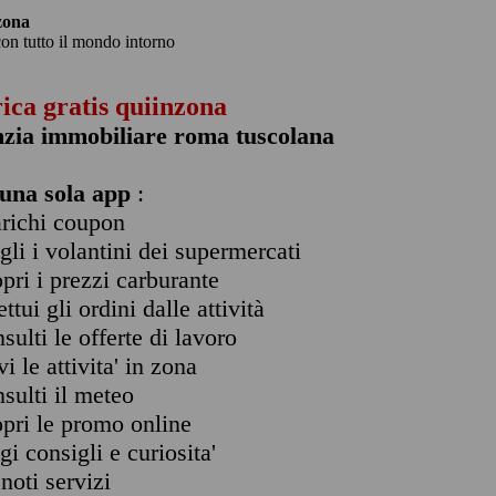
zona
con tutto il mondo intorno
rica gratis quiinzona
nzia immobiliare roma tuscolana
una sola app
:
arichi coupon
ogli i volantini dei supermercati
opri i prezzi carburante
ettui gli ordini dalle attività
nsulti le offerte di lavoro
vi le attivita' in zona
nsulti il meteo
opri le promo online
ggi consigli e curiosita'
enoti servizi