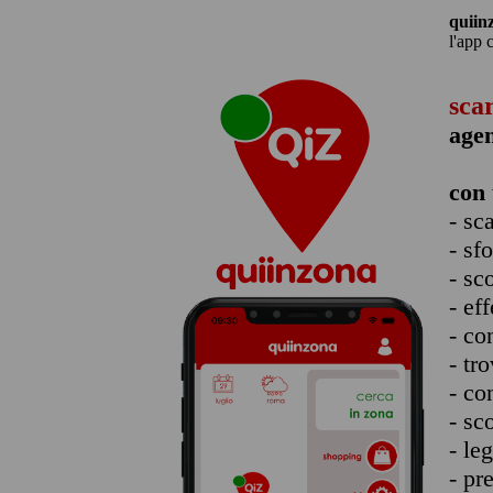
quiin
l'app 
sca
age
con 
- sc
- sf
- sc
- eff
- co
- tro
- co
- sc
- le
- pr