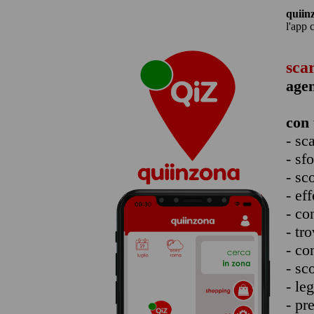
quiin
l'app 
sca
age
con 
- sc
- sf
- sc
- eff
- co
- tro
- co
- sc
- le
- pr