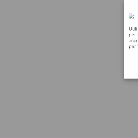
Util
pert
acco
per 