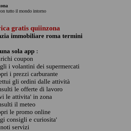
zona
con tutto il mondo intorno
rica gratis quiinzona
nzia immobiliare roma termini
una sola app
:
arichi coupon
ogli i volantini dei supermercati
opri i prezzi carburante
ettui gli ordini dalle attività
nsulti le offerte di lavoro
vi le attivita' in zona
nsulti il meteo
opri le promo online
ggi consigli e curiosita'
enoti servizi