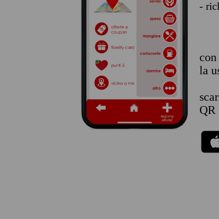
- ri
co
la u
sca
QR 