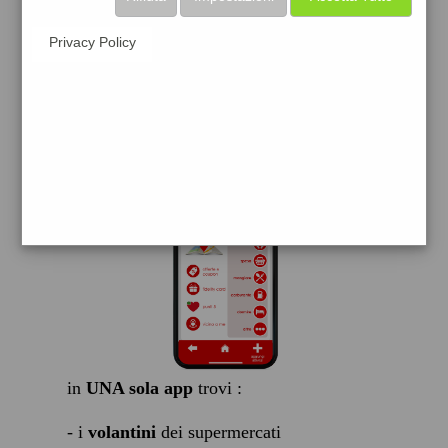
scarica gratis
Privacy Policy
FACILE, VELOCE GRATIS
in
UNA sola app
trovi :
- i
volantini
dei supermercati