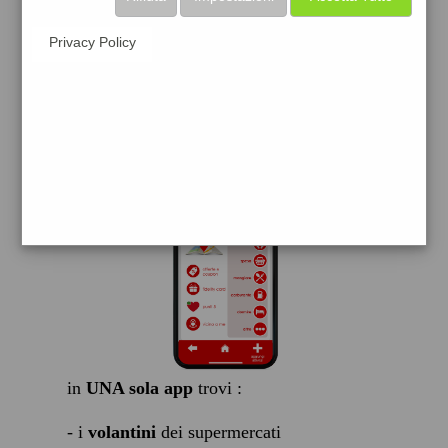
scarica gratis
Privacy Policy
FACILE, VELOCE GRATIS
in
UNA sola app
trovi :
- i
volantini
dei supermercati