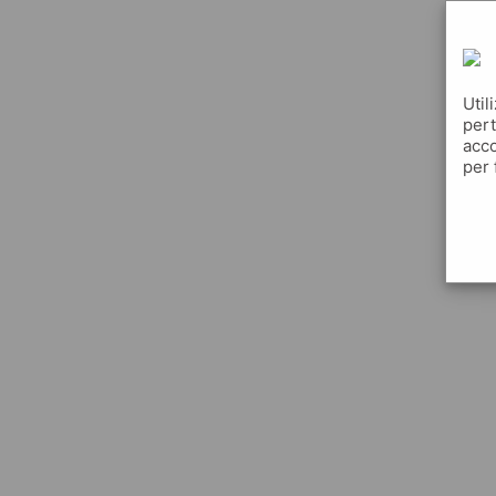
Util
pert
acco
per 