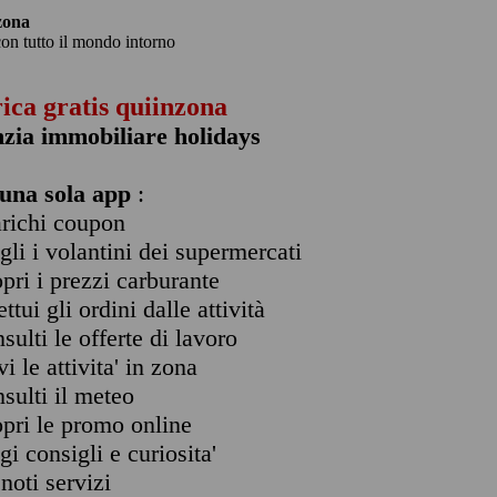
zona
con tutto il mondo intorno
rica gratis quiinzona
zia immobiliare holidays
una sola app
:
arichi coupon
ogli i volantini dei supermercati
opri i prezzi carburante
ettui gli ordini dalle attività
nsulti le offerte di lavoro
vi le attivita' in zona
nsulti il meteo
opri le promo online
ggi consigli e curiosita'
enoti servizi