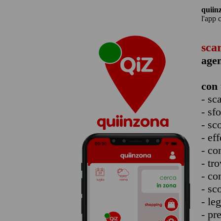
quiin
l'app 
sca
agen
con 
- sc
- sf
- sc
- eff
- co
- tro
- co
- sc
- le
- pr