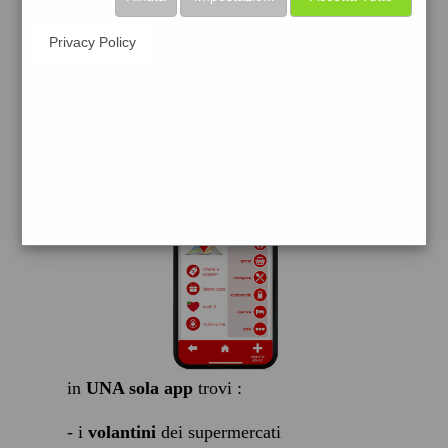
scarica gratis
Privacy Policy
FACILE, VELOCE GRATIS
in
UNA sola app
trovi :
- i
volantini
dei supermercati