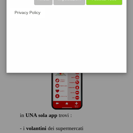
scarica gratis
Privacy Policy
FACILE, VELOCE GRATIS
in
UNA sola app
trovi :
- i
volantini
dei supermercati