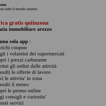
zona
con tutto il mondo intorno
rica gratis quiinzona
zia immobiliare arezzo
una sola app
:
arichi coupon
ogli i volantini dei supermercati
opri i prezzi carburante
ettui gli ordini dalle attività
nsulti le offerte di lavoro
vi le attivita' in zona
nsulti il meteo
opri le promo online
ggi consigli e curiosita'
enoti servizi