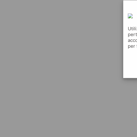
Util
pert
acco
per 