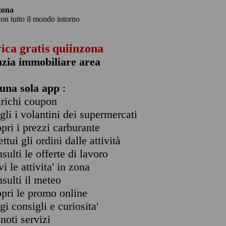
zona
con tutto il mondo intorno
rica gratis quiinzona
zia immobiliare area
una sola app
:
arichi coupon
ogli i volantini dei supermercati
opri i prezzi carburante
ettui gli ordini dalle attività
nsulti le offerte di lavoro
vi le attivita' in zona
nsulti il meteo
opri le promo online
ggi consigli e curiosita'
enoti servizi