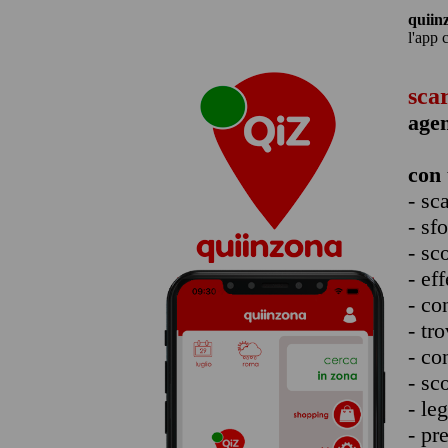
quiin
l'app 
sca
agen
con 
- sc
- sf
- sc
- eff
- co
- tro
- co
- sc
- le
- pr