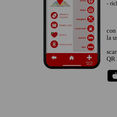
- ri
co
la u
sca
QR 