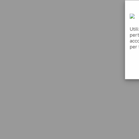
Util
pert
acco
per 