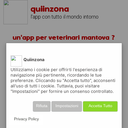
quiinzona
l'app con tutto il mondo intorno
un'app per veterinari mantova ?
scarica gratis app
Quiinzona
quiinzona è una app
Utilizziamo i cookie per offrirti l'esperienza di
navigazione più pertinente, ricordando le tue
gratuita
preferenze. Cliccando su "Accetta tutto", acconsenti
che ti aiuta se cerchi '
un'app per
all'uso di tutti i cookie. Tuttavia, puoi visitare
veterinari mantova ?
' e che ti premia ogni
"Impostazioni" per fornire un consenso controllato.
volta che la usi
raccogli punti da convertire in
buoni sconto
Rifiuta
Impostazioni
Accetta Tutto
o gift card
per fare la spesa, fare
rifornimento o acquistare abbigliamento,
Privacy Policy
accessori e tecnologia.