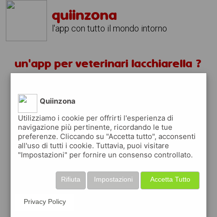
quiinzona
l'app con tutto il mondo intorno
un'app per veterinari lacchiarella ?
scarica gratis app
Quiinzona
quiinzona è una app
Utilizziamo i cookie per offrirti l'esperienza di
navigazione più pertinente, ricordando le tue
gratuita
preferenze. Cliccando su "Accetta tutto", acconsenti
che ti aiuta se cerchi '
un'app per
all'uso di tutti i cookie. Tuttavia, puoi visitare
veterinari lacchiarella ?
' e che ti premia
"Impostazioni" per fornire un consenso controllato.
ogni volta che la usi
raccogli punti da convertire in
buoni sconto
Rifiuta
Impostazioni
Accetta Tutto
o gift card
per fare la spesa, fare
rifornimento o acquistare abbigliamento,
Privacy Policy
accessori e tecnologia.