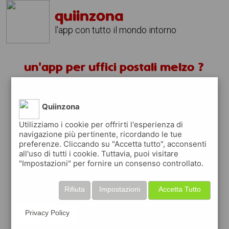
quiinzona
l'app con tutto il mondo intorno
un'app per uffici postali melzo ?
scarica gratis app
Quiinzona
quiinzona è una app
Utilizziamo i cookie per offrirti l'esperienza di
navigazione più pertinente, ricordando le tue
gratuita
preferenze. Cliccando su "Accetta tutto", acconsenti
che ti aiuta se cerchi '
un'app per uffici
all'uso di tutti i cookie. Tuttavia, puoi visitare
postali melzo ?
' e che ti premia ogni volta
"Impostazioni" per fornire un consenso controllato.
che la usi
raccogli punti da convertire in
buoni sconto
Rifiuta
Impostazioni
Accetta Tutto
o gift card
per fare la spesa, fare
rifornimento o acquistare abbigliamento,
Privacy Policy
accessori e tecnologia.