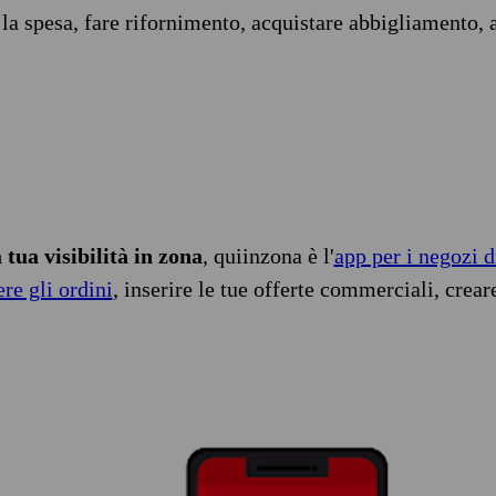
 la spesa, fare rifornimento, acquistare abbigliamento, 
tua visibilità in zona
, quiinzona è l'
app per i negozi d
ere gli ordini
, inserire le tue offerte commerciali, crear