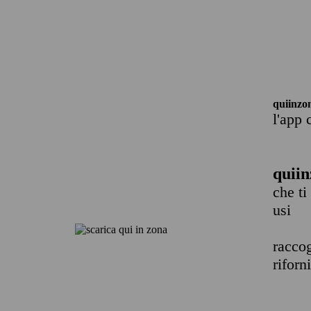
quiinzo
l'app 
quiin
che ti
usi
raccog
riforn