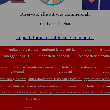
Riservato alle attività commerciali
scopri come funziona
la piattaforma per il local e-commerce
p
quiinzona business - aggiungi la tua attività
blog
q-touc
ioleggotuleggi.it
erboristeriainzona.it
centroesteticoinzona.
-san-
prezzi carburante sesto-san-
offerte lavoro sesto-san-
mete
giovanni
giovanni
giov
esto san giovanni
app erboristerie sesto san giovanni
app ottiche sesto
 online salute benessere
offerte online abbigliamento
offerte online au
 stella
corsi latino americano
pizzerie
elettricista riparazioni
borse donne
camicie donna
occhiali da sole donna
trova offerte
cerca