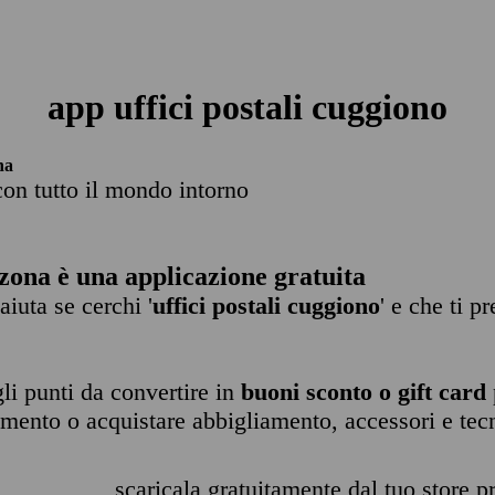
app uffici postali cuggiono
na
con tutto il mondo intorno
zona è una applicazione gratuita
 aiuta se cerchi '
uffici postali cuggiono
' e che ti p
li punti da convertire in
buoni sconto o gift card
imento o acquistare abbigliamento, accessori e tec
scaricala gratuitamente dal tuo store pr