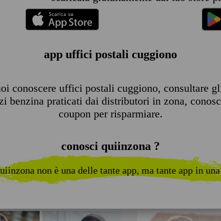
app uffici postali cuggiono
i conoscere uffici postali cuggiono, consultare gli 
 benzina praticati dai distributori in zona, conosce
coupon per risparmiare.
conosci quiinzona ?
uiinzona non è una delle tante app, ma tante app in una