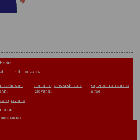
hsuite
it
otticainzona.it
o sesto-san-
annunci gratis sesto-san-
supermercati vicino
anni
giovanni
a me
 san giovanni
to moto
pilates
noleggio