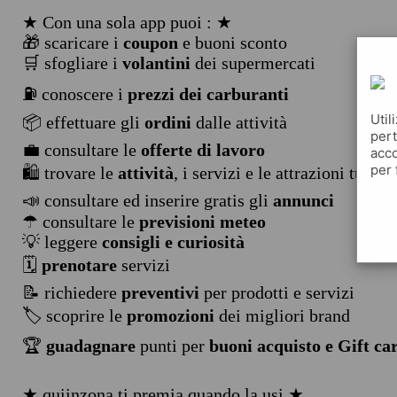
★ Con una sola app puoi : ★
🎁 scaricare i
coupon
e buoni sconto
🛒 sfogliare i
volantini
dei supermercati
⛽ conoscere i
prezzi dei carburanti
Util
📦 effettuare gli
ordini
dalle attività
pert
💼 consultare le
offerte di lavoro
acco
per 
🛍️ trovare le
attività
, i servizi e le attrazioni turist
📣 consultare ed inserire gratis gli
annunci
☂ consultare le
previsioni meteo
💡 leggere
consigli e curiosità
🗓️
prenotare
servizi
📝 richiedere
preventivi
per prodotti e servizi
🏷️ scoprire le
promozioni
dei migliori brand
🏆
guadagnare
punti per
buoni acquisto e Gift ca
★ quiinzona ti premia quando la usi ★