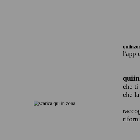
quiinzo
l'app 
quiin
che ti
che la
raccog
riforn