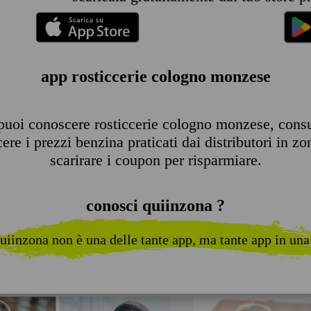
app rosticcerie cologno monzese
puoi conoscere rosticcerie cologno monzese, consulta
re i prezzi benzina praticati dai distributori in zo
scarirare i coupon per risparmiare.
conosci quiinzona ?
uiinzona non è una delle tante app, ma tante app in una