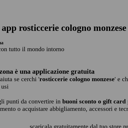
app rosticcerie cologno monzese
na
con tutto il mondo intorno
zona è una applicazione gratuita
 aiuta se cerchi '
rosticcerie cologno monzese
' e c
 usi
li punti da convertire in
buoni sconto o gift card
imento o acquistare abbigliamento, accessori e tec
scaricala gratuitamente dal tuo store pr