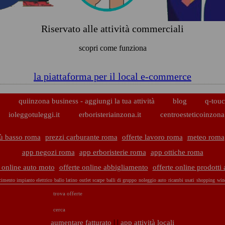
Riservato alle attività commerciali
scopri come funziona
la piattaforma per il local e-commerce
p
quiinzona business - aggiungi la tua attività
blog
q-touc
ioleggotuleggi.it
erboristeriainzona.it
centroesteticoinzona.
iù basso roma
prezzi carburante roma
offerte lavoro roma
meteo roma
app negozi roma
app erboristerie roma
app ottiche roma
e online auto moto
offerte online abbigliamento
offerte online prodotti
acimento impianto elettrico
ballo latino
outlet scarpe
balli di gruppo
noleggio auto
ricambi usati
shopping
win
trova offerte
cerca
| |
aumentare fatturato
app attività locali