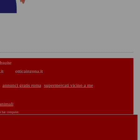
hsuite
it
otticainzona.it
annunci gratis roma
supermercati vicino a me
 animali
e bar
computer