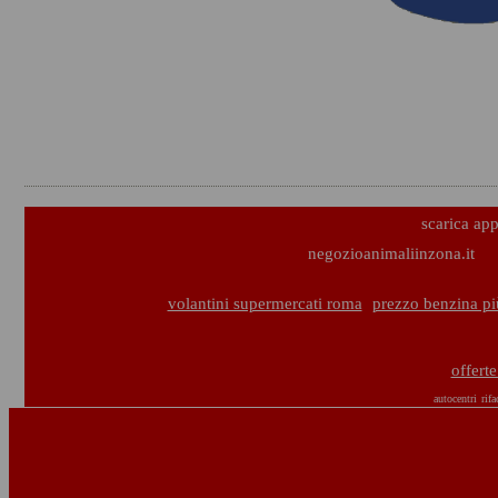
scarica ap
negozioanimaliinzona.it
volantini supermercati roma
prezzo benzina p
offert
autocentri
rif