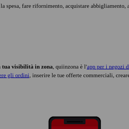
 la spesa, fare rifornimento, acquistare abbigliamento, 
tua visibilità in zona
, quiinzona è l'
app per i negozi d
ere gli ordini
, inserire le tue offerte commerciali, crear