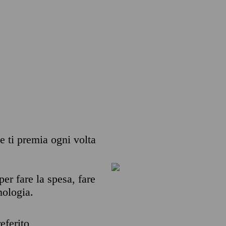
he ti premia ogni volta
per fare la spesa, fare
nologia.
eferito