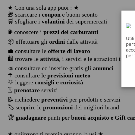
★ Con una sola app puoi : ★
🎁 scaricare i
coupon
e buoni sconto
🛒 sfogliare i
volantini
dei supermercati
⛽ conoscere i
prezzi dei carburanti
Util
📦 effettuare gli
ordini
dalle attività
pert
acco
💼 consultare le
offerte di lavoro
per 
🛍️ trovare le
attività
, i servizi e le attrazioni turist
📣 consultare ed inserire gratis gli
annunci
☂ consultare le
previsioni meteo
💡 leggere
consigli e curiosità
🗓️
prenotare
servizi
📝 richiedere
preventivi
per prodotti e servizi
🏷️ scoprire le
promozioni
dei migliori brand
🏆
guadagnare
punti per
buoni acquisto e Gift ca
★ quiinzona ti premia quando la usi ★