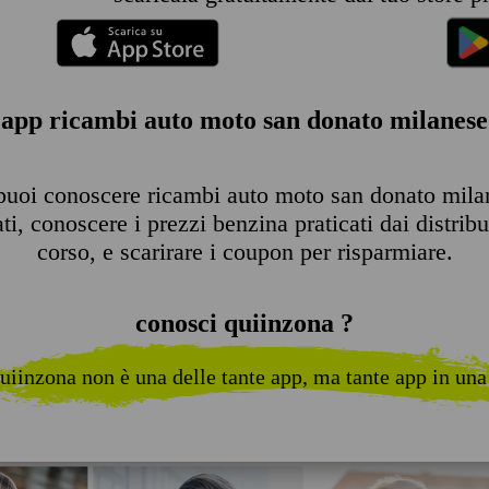
app ricambi auto moto san donato milanese
puoi conoscere ricambi auto moto san donato milane
ti, conoscere i prezzi benzina praticati dai distribu
corso, e scarirare i coupon per risparmiare.
conosci quiinzona ?
uiinzona non è una delle tante app, ma tante app in una