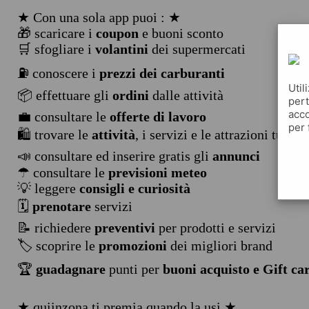
★ Con una sola app puoi : ★
🎁 scaricare i
coupon
e buoni sconto
🛒 sfogliare i
volantini
dei supermercati
⛽ conoscere i
prezzi dei carburanti
Util
📦 effettuare gli
ordini
dalle attività
pert
acco
💼 consultare le
offerte di lavoro
per 
🛍️ trovare le
attività
, i servizi e le attrazioni turist
📣 consultare ed inserire gratis gli
annunci
☂ consultare le
previsioni meteo
💡 leggere
consigli e curiosità
🗓️
prenotare
servizi
📝 richiedere
preventivi
per prodotti e servizi
🏷️ scoprire le
promozioni
dei migliori brand
🏆
guadagnare
punti per
buoni acquisto e Gift ca
★ quiinzona ti premia quando la usi ★