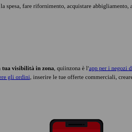
 la spesa, fare rifornimento, acquistare abbigliamento, 
tua visibilità in zona
, quiinzona è l'
app per i negozi d
ere gli ordini
, inserire le tue offerte commerciali, crear