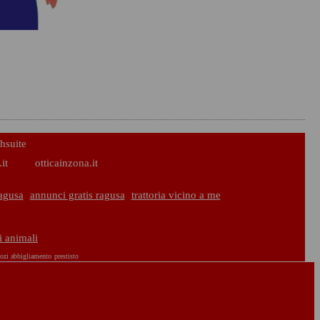
hsuite
it
otticainzona.it
agusa
annunci gratis ragusa
trattoria vicino a me
i animali
ozi abbigliamento
prestisto