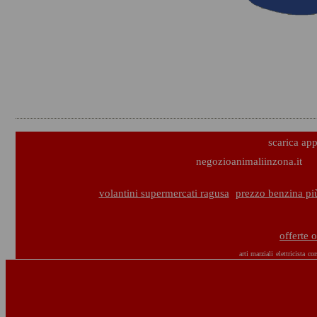
scarica ap
negozioanimaliinzona.it
volantini supermercati ragusa
prezzo benzina pi
offerte 
arti marziali
elettricista
cor