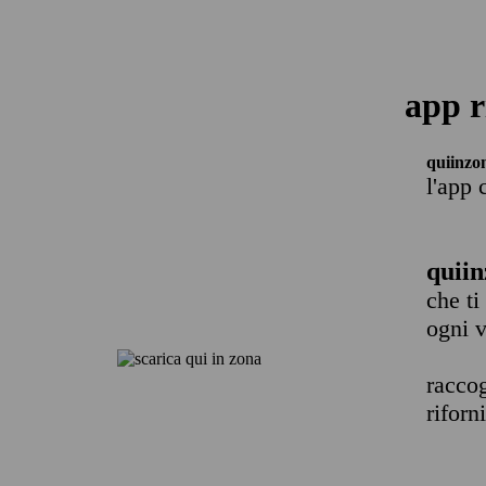
app r
quiinzo
l'app 
quiin
che ti
ogni v
raccog
riforn