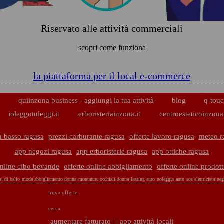
Riservato alle attività commerciali
scopri come funziona
la piattaforma per il local e-commerce
p
quiinzona business - aggiungi la tua attività
blog
q-touc
ioleggotuleggi.it
erboristeriainzona.it
centroesteticoinzona.
ù basso ragusa
prezzi carburante ragusa
offerte lavoro ragusa
meteo r
app negozi ragusa
app erboristerie ragusa
app ottiche ragusa
online cibo bevande
offerte online abbigliamento
offerte online prodott
si di ballo
moda abbigliamento donna
montature occhiali donna
leasing auto
noleggio auto
sos elettricista
neg
trova offerte
cerca
| |
aumentare fatturato
app attività locali