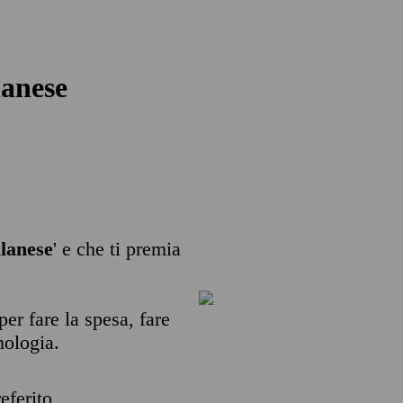
lanese
lanese
' e che ti premia
per fare la spesa, fare
nologia.
eferito