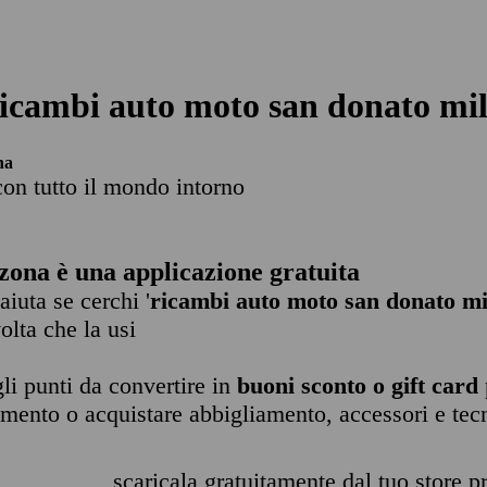
icambi auto moto san donato mi
na
con tutto il mondo intorno
zona è una applicazione gratuita
 aiuta se cerchi '
ricambi auto moto san donato mi
olta che la usi
li punti da convertire in
buoni sconto o gift card
imento o acquistare abbigliamento, accessori e tec
scaricala gratuitamente dal tuo store pr