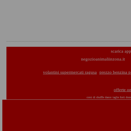
scarica ap
negozioanimaliinzona.it
volantini supermercati ragusa
prezzo benzina p
offerte o
corsi di shuffle dance
taglie forti don