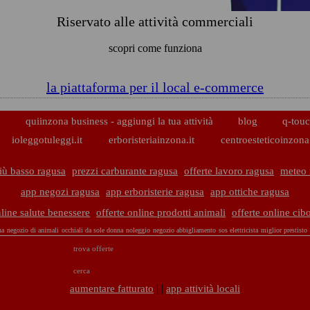
Riservato alle attività commerciali
scopri come funziona
la piattaforma per il local e-commerce
p
quiinzona business - aggiungi la tua attività
blog
q-touc
ioleggotuleggi.it
erboristeriainzona.it
centroesteticoinzona.
iù basso ragusa
prezzi carburante ragusa
offerte lavoro ragusa
meteo 
app negozi ragusa
app erboristerie ragusa
app ottiche ragusa
nline salute benessere
offerte online prodotti animali
offerte online ci
na
negozio di animali
occhiali da sole donna
noleggio
negozio abbigliamento
sos elettricista
miglior prestisto
trova offerte
cerca
| |
aumentare fatturato
app attività locali