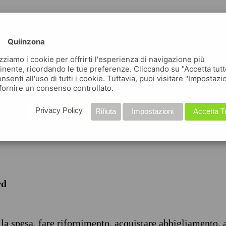
Quiinzona
izziamo i cookie per offrirti l'esperienza di navigazione più
inente, ricordando le tue preferenze. Cliccando su "Accetta tutt
nsenti all'uso di tutti i cookie. Tuttavia, puoi visitare "Impostazi
iche
fornire un consenso controllato.
Privacy Policy
Rifiuta
Impostazioni
Accetta T
rd
 la spesa, fare rifornimento, acquistare abbigliamento, 