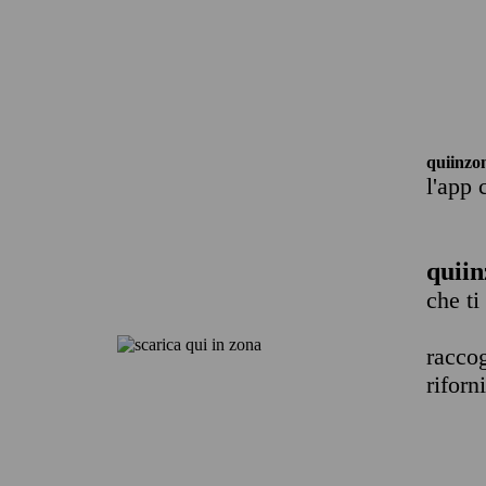
quiinzo
l'app 
quiin
che ti
raccog
riforn