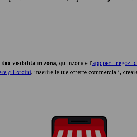
tua visibilità in zona
, quiinzona è l'
app per i negozi d
ere gli ordini
, inserire le tue offerte commerciali, crear