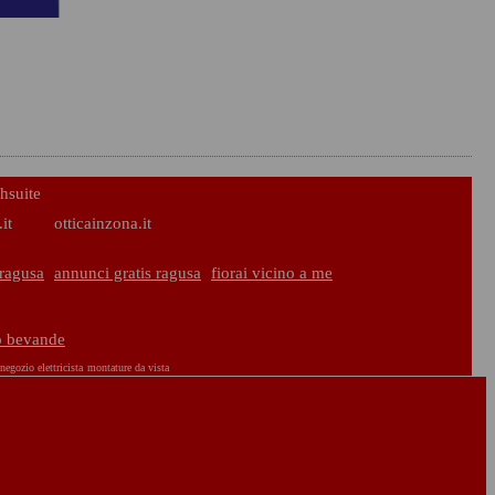
hsuite
it
otticainzona.it
ragusa
annunci gratis ragusa
fiorai vicino a me
bo bevande
negozio elettricista
montature da vista