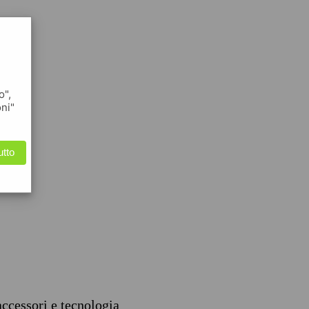
o",
oni"
utto
accessori e tecnologia