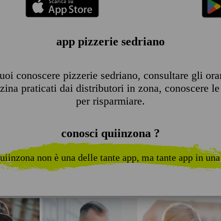
app pizzerie sedriano
oi conoscere pizzerie sedriano, consultare gli orari
ina praticati dai distributori in zona, conoscere le 
per risparmiare.
conosci quiinzona ?
uiinzona non è una delle tante app, ma tante app in una