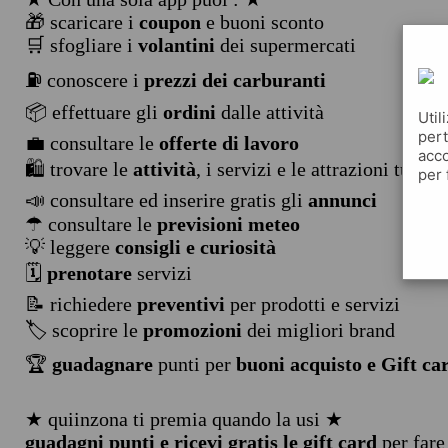
🎁 scaricare i
coupon
e buoni sconto
🛒 sfogliare i
volantini
dei supermercati
⛽ conoscere i
prezzi dei carburanti
📦 effettuare gli
ordini
dalle attività
Util
pert
💼 consultare le
offerte di lavoro
acco
🛍️ trovare le
attività
, i servizi e le attrazioni turist
per 
📣 consultare ed inserire gratis gli
annunci
☂ consultare le
previsioni meteo
💡 leggere
consigli e curiosità
🗓️
prenotare
servizi
📝 richiedere
preventivi
per prodotti e servizi
🏷️ scoprire le
promozioni
dei migliori brand
🏆
guadagnare
punti per
buoni acquisto e Gift ca
★ quiinzona ti premia quando la usi ★
guadagni punti e ricevi gratis le gift card
per fare