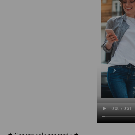
★ Con una sola app puoi : ★