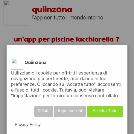
quiinzona
l'app con tutto il mondo intorno
un'app per piscine lacchiarella ?
scarica gratis app
Quiinzona
quiinzona è una app
Utilizziamo i cookie per offrirti l'esperienza di
navigazione più pertinente, ricordando le tue
gratuita
preferenze. Cliccando su "Accetta tutto", acconsenti
che ti aiuta se cerchi '
un'app per piscine
all'uso di tutti i cookie. Tuttavia, puoi visitare
lacchiarella ?
' e che ti premia ogni volta
"Impostazioni" per fornire un consenso controllato.
che la usi
raccogli punti da convertire in
buoni sconto
Rifiuta
Impostazioni
Accetta Tutto
o gift card
per fare la spesa, fare
rifornimento o acquistare abbigliamento,
Privacy Policy
accessori e tecnologia.