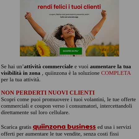
Se hai un’
attività commerciale
e vuoi
aumentare la tua
visibilità in zona
, quiinzona è la soluzione
COMPLETA
per la tua attività.
NON PERDERTI NUOVI CLIENTI
Scopri come puoi promuovere i tuoi volantini, le tue offerte
commerciali e coupon verso i consumatori, intercettandoli
direttamente sul loro cellulare.
quiinzona business
Scarica gratis
ed usa i servizi
offerti per aumentare le tue vendite, senza costi fissi