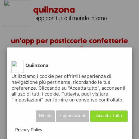
quiinzona
l'app con tutto il mondo intorno
un'app per pasticcerie confetterie
corsico ?
Quiinzona
scarica gratis app
Utilizziamo i cookie per offrirti l'esperienza di
navigazione più pertinente, ricordando le tue
quiinzona è una app
preferenze. Cliccando su "Accetta tutto", acconsenti
gratuita
all'uso di tutti i cookie. Tuttavia, puoi visitare
"Impostazioni" per fornire un consenso controllato.
che ti aiuta se cerchi '
un'app per
pasticcerie confetterie corsico ?
' e che ti
premia ogni volta che la usi
Rifiuta
Impostazioni
Accetta Tutto
raccogli punti da convertire in
buoni sconto
o gift card
per fare la spesa, fare
Privacy Policy
rifornimento o acquistare abbigliamento,
accessori e tecnologia.