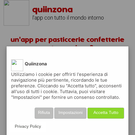
quiinzona
l'app con tutto il mondo intorno
un'app per pasticcerie confetterie
castano primo ?
Quiinzona
scarica gratis app
Utilizziamo i cookie per offrirti l'esperienza di
navigazione più pertinente, ricordando le tue
quiinzona è una app
preferenze. Cliccando su "Accetta tutto", acconsenti
gratuita
all'uso di tutti i cookie. Tuttavia, puoi visitare
"Impostazioni" per fornire un consenso controllato.
che ti aiuta se cerchi '
un'app per
pasticcerie confetterie castano primo ?
' e
che ti premia ogni volta che la usi
Rifiuta
Impostazioni
Accetta Tutto
raccogli punti da convertire in
buoni sconto
o gift card
per fare la spesa, fare
Privacy Policy
rifornimento o acquistare abbigliamento,
accessori e tecnologia.