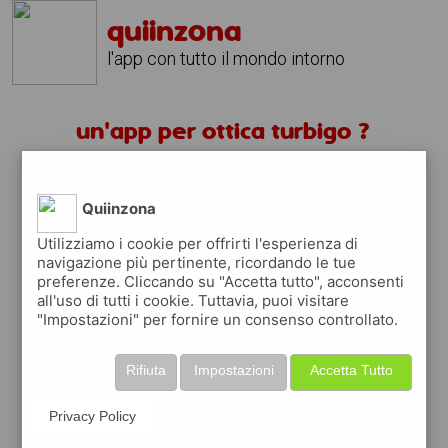
quiinzona
l'app con tutto il mondo intorno
un'app per ottica turbigo ?
scarica gratis app
Quiinzona
quiinzona è una app
Utilizziamo i cookie per offrirti l'esperienza di
navigazione più pertinente, ricordando le tue
gratuita
preferenze. Cliccando su "Accetta tutto", acconsenti
che ti aiuta se cerchi '
un'app per ottica
all'uso di tutti i cookie. Tuttavia, puoi visitare
turbigo ?
' e che ti premia ogni volta che la
"Impostazioni" per fornire un consenso controllato.
usi
raccogli punti da convertire in
buoni sconto
Rifiuta
Impostazioni
Accetta Tutto
o gift card
per fare la spesa, fare
rifornimento o acquistare abbigliamento,
Privacy Policy
accessori e tecnologia.