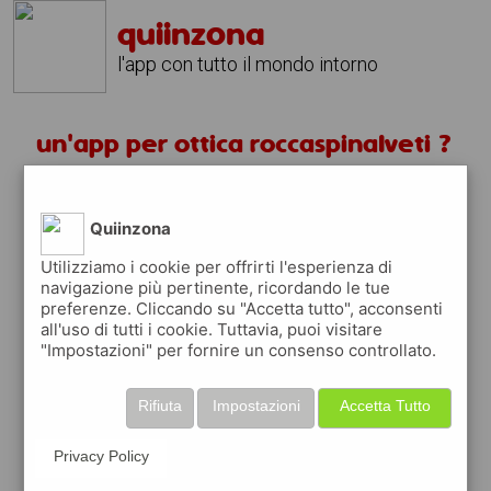
quiinzona
l'app con tutto il mondo intorno
un'app per ottica roccaspinalveti ?
scarica gratis app
Quiinzona
quiinzona è una app
Utilizziamo i cookie per offrirti l'esperienza di
navigazione più pertinente, ricordando le tue
gratuita
preferenze. Cliccando su "Accetta tutto", acconsenti
che ti aiuta se cerchi '
un'app per ottica
all'uso di tutti i cookie. Tuttavia, puoi visitare
roccaspinalveti ?
' e che ti premia ogni
"Impostazioni" per fornire un consenso controllato.
volta che la usi
raccogli punti da convertire in
buoni sconto
Rifiuta
Impostazioni
Accetta Tutto
o gift card
per fare la spesa, fare
rifornimento o acquistare abbigliamento,
Privacy Policy
accessori e tecnologia.