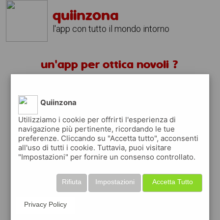
quiinzona
l'app con tutto il mondo intorno
un'app per ottica novoli ?
scarica gratis app
Quiinzona
quiinzona è una app
Utilizziamo i cookie per offrirti l'esperienza di
navigazione più pertinente, ricordando le tue
gratuita
preferenze. Cliccando su "Accetta tutto", acconsenti
che ti aiuta se cerchi '
un'app per ottica
all'uso di tutti i cookie. Tuttavia, puoi visitare
novoli ?
' e che ti premia ogni volta che la
"Impostazioni" per fornire un consenso controllato.
usi
raccogli punti da convertire in
buoni sconto
Rifiuta
Impostazioni
Accetta Tutto
o gift card
per fare la spesa, fare
rifornimento o acquistare abbigliamento,
Privacy Policy
accessori e tecnologia.