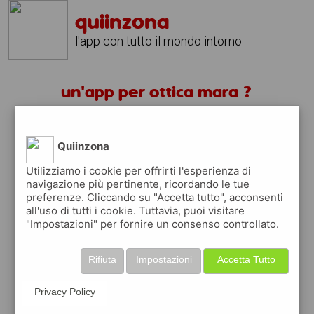
quiinzona
l'app con tutto il mondo intorno
un'app per ottica mara ?
scarica gratis app
Quiinzona
quiinzona è una app
Utilizziamo i cookie per offrirti l'esperienza di
navigazione più pertinente, ricordando le tue
gratuita
preferenze. Cliccando su "Accetta tutto", acconsenti
che ti aiuta se cerchi '
un'app per ottica
all'uso di tutti i cookie. Tuttavia, puoi visitare
mara ?
' e che ti premia ogni volta che la
"Impostazioni" per fornire un consenso controllato.
usi
raccogli punti da convertire in
buoni sconto
Rifiuta
Impostazioni
Accetta Tutto
o gift card
per fare la spesa, fare
rifornimento o acquistare abbigliamento,
Privacy Policy
accessori e tecnologia.