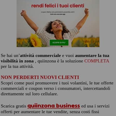
Se hai un’
attività commerciale
e vuoi
aumentare la tua
visibilità in zona
, quiinzona è la soluzione
COMPLETA
per la tua attività.
NON PERDERTI NUOVI CLIENTI
Scopri come puoi promuovere i tuoi volantini, le tue offerte
commerciali e coupon verso i consumatori, intercettandoli
direttamente sul loro cellulare.
quiinzona business
Scarica gratis
ed usa i servizi
offerti per aumentare le tue vendite, senza costi fissi