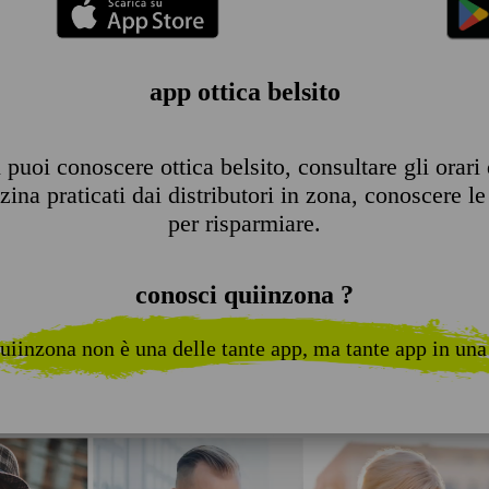
app ottica belsito
puoi conoscere ottica belsito, consultare gli orari d
ina praticati dai distributori in zona, conoscere le 
per risparmiare.
conosci quiinzona ?
uiinzona non è una delle tante app, ma tante app in una