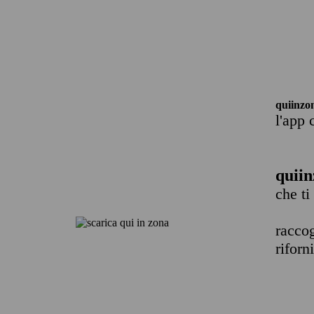
quiinzo
l'app 
quiin
che ti
raccog
riforn