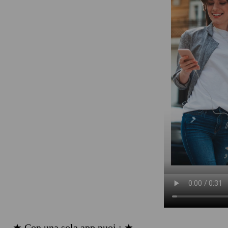
★ Con una sola app puoi : ★