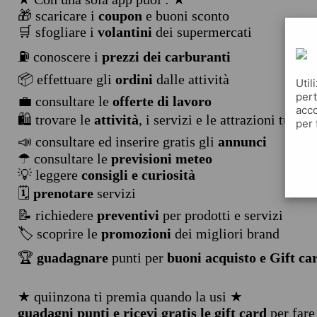
🎁 scaricare i
coupon
e buoni sconto
🛒 sfogliare i
volantini
dei supermercati
⛽ conoscere i
prezzi dei carburanti
📦 effettuare gli
ordini
dalle attività
Util
pert
💼 consultare le
offerte di lavoro
acco
🛍️ trovare le
attività
, i servizi e le attrazioni turist
per 
📣 consultare ed inserire gratis gli
annunci
☂ consultare le
previsioni meteo
💡 leggere
consigli e curiosità
🗓️
prenotare
servizi
📝 richiedere
preventivi
per prodotti e servizi
🏷️ scoprire le
promozioni
dei migliori brand
🏆
guadagnare
punti per
buoni acquisto e Gift ca
★ quiinzona ti premia quando la usi ★
guadagni punti e ricevi gratis le gift card
per fare