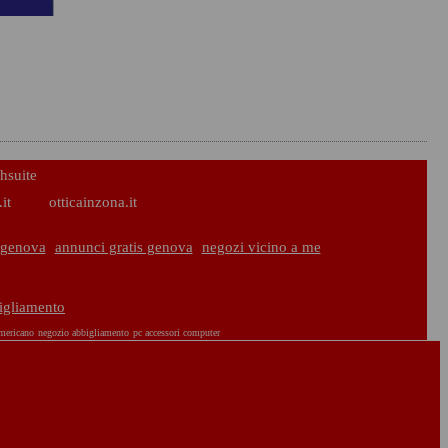
hsuite
it
otticainzona.it
 genova
annunci gratis genova
negozi vicino a me
bigliamento
americano
negozio abbigliamento
pc accessori computer