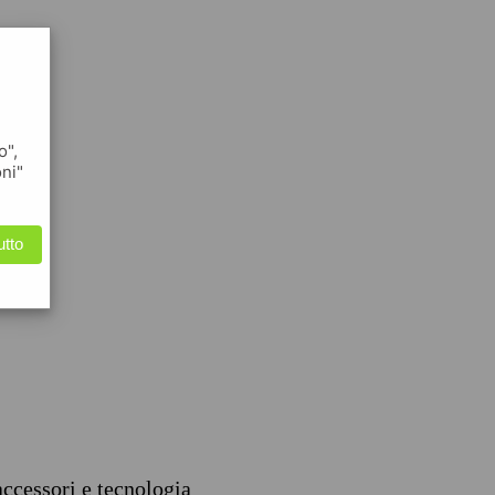
o",
oni"
utto
accessori e tecnologia