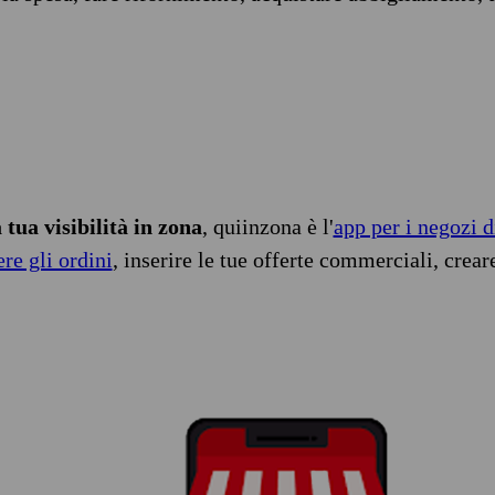
tua visibilità in zona
, quiinzona è l'
app per i negozi d
ere gli ordini
, inserire le tue offerte commerciali, crear