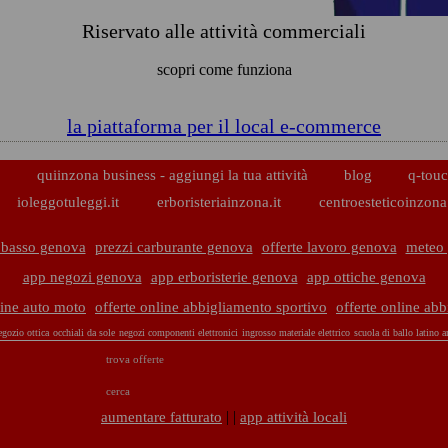
Riservato alle attività commerciali
scopri come funziona
la piattaforma per il local e-commerce
p
quiinzona business - aggiungi la tua attività
blog
q-touc
ioleggotuleggi.it
erboristeriainzona.it
centroesteticoinzona.
 basso genova
prezzi carburante genova
offerte lavoro genova
meteo
app negozi genova
app erboristerie genova
app ottiche genova
line auto moto
offerte online abbigliamento sportivo
offerte online ab
egozio ottica
occhiali da sole
negozi componenti elettronici
ingrosso materiale elettrico
scuola di ballo latino 
trova offerte
cerca
| |
aumentare fatturato
app attività locali