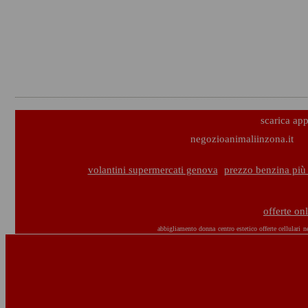
scarica ap
negozioanimaliinzona.it
volantini supermercati genova
prezzo benzina più
offerte on
abbigliamento donna
centro estetico
offerte cellulari
n