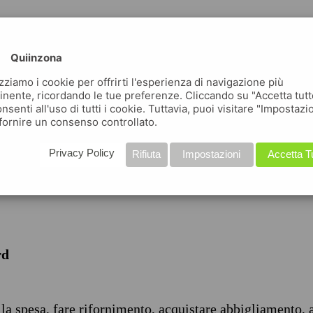
Quiinzona
izziamo i cookie per offrirti l'esperienza di navigazione più
inente, ricordando le tue preferenze. Cliccando su "Accetta tutt
nsenti all'uso di tutti i cookie. Tuttavia, puoi visitare "Impostazi
iche
fornire un consenso controllato.
Privacy Policy
Rifiuta
Impostazioni
Accetta T
rd
 la spesa, fare rifornimento, acquistare abbigliamento, 