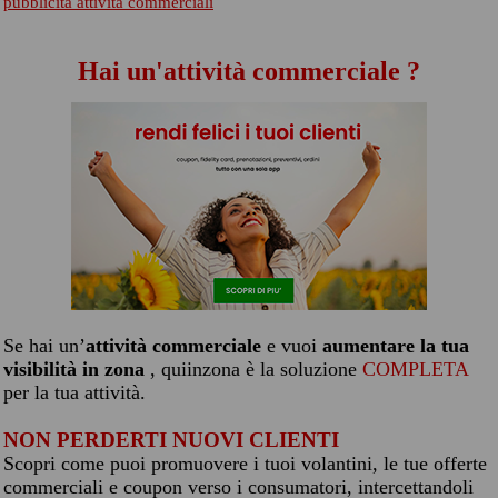
pubblicita attività commerciali
Hai un'attività commerciale ?
Se hai un’
attività commerciale
e vuoi
aumentare la tua
visibilità in zona
, quiinzona è la soluzione
COMPLETA
per la tua attività.
NON PERDERTI NUOVI CLIENTI
Scopri come puoi promuovere i tuoi volantini, le tue offerte
commerciali e coupon verso i consumatori, intercettandoli