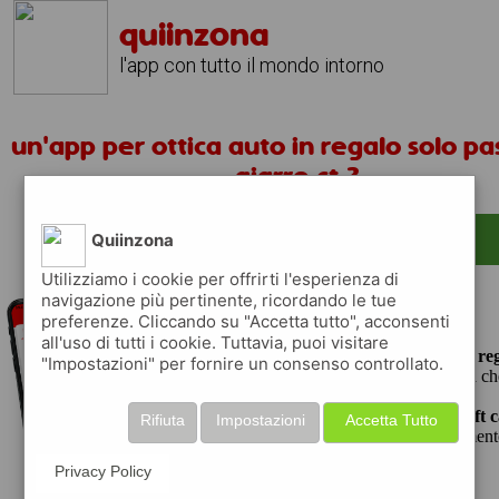
quiinzona
l'app con tutto il mondo intorno
un'app per ottica auto in regalo solo p
giarre ct ?
scarica gratis app
Quiinzona
Utilizziamo i cookie per offrirti l'esperienza di
navigazione più pertinente, ricordando le tue
preferenze. Cliccando su "Accetta tutto", acconsenti
quiinzona è una app gratuita
all'uso di tutti i cookie. Tuttavia, puoi visitare
che ti aiuta se cerchi '
un'app per ottica auto in reg
"Impostazioni" per fornire un consenso controllato.
passaggio giarre ct ?
' e che ti premia ogni volta ch
raccogli punti da convertire in
buoni sconto o gift 
Rifiuta
Impostazioni
Accetta Tutto
la spesa, fare rifornimento o acquistare abbigliament
e tecnologia.
Privacy Policy