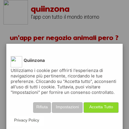
quiinzona
l'app con tutto il mondo intorno
un'app per negozio animali pero ?
scarica gratis app
Quiinzona
quiinzona è una app
Utilizziamo i cookie per offrirti l'esperienza di
navigazione più pertinente, ricordando le tue
gratuita per trovare
preferenze. Cliccando su "Accetta tutto", acconsenti
negozi
all'uso di tutti i cookie. Tuttavia, puoi visitare
"Impostazioni" per fornire un consenso controllato.
ed approfittare di
coupon e buoni sconti
quiinzona
ti premia
ogni volta che la usi
Rifiuta
Impostazioni
Accetta Tutto
raccogli punti da convertire in
buoni sconto
o gift card
per fare la spesa, fare
rifornimento o acquistare abbigliamento,
Privacy Policy
accessori e tecnologia.