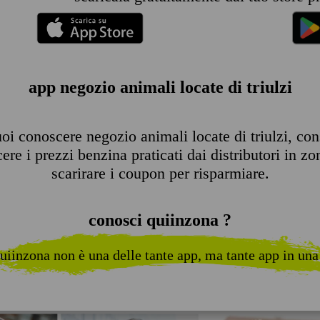
app negozio animali locate di triulzi
i conoscere negozio animali locate di triulzi, consu
re i prezzi benzina praticati dai distributori in zo
scarirare i coupon per risparmiare.
conosci quiinzona ?
uiinzona non è una delle tante app, ma tante app in una