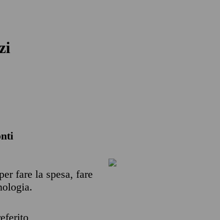
zi
nti
per fare la spesa, fare
nologia.
eferito