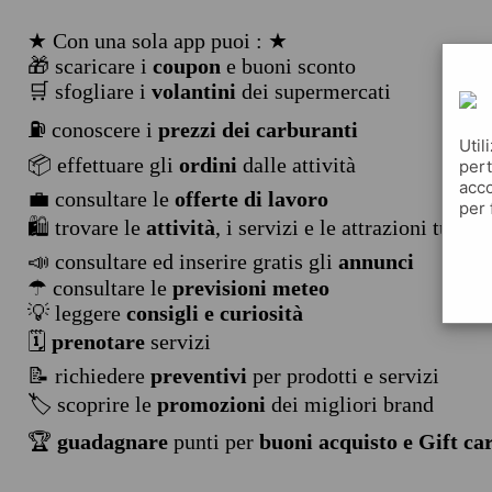
★ Con una sola app puoi : ★
🎁 scaricare i
coupon
e buoni sconto
🛒 sfogliare i
volantini
dei supermercati
⛽ conoscere i
prezzi dei carburanti
Util
📦 effettuare gli
ordini
dalle attività
pert
acco
💼 consultare le
offerte di lavoro
per 
🛍️ trovare le
attività
, i servizi e le attrazioni turist
📣 consultare ed inserire gratis gli
annunci
☂ consultare le
previsioni meteo
💡 leggere
consigli e curiosità
🗓️
prenotare
servizi
📝 richiedere
preventivi
per prodotti e servizi
🏷️ scoprire le
promozioni
dei migliori brand
🏆
guadagnare
punti per
buoni acquisto e Gift ca