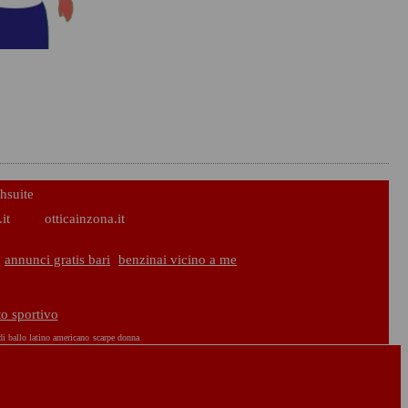
hsuite
it
otticainzona.it
annunci gratis bari
benzinai vicino a me
to sportivo
di ballo latino americano
scarpe donna