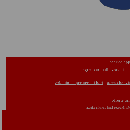
scarica ap
negozioanimaliinzona.it
volantini supermercati bari
prezzo benzin
offerte on
lavatrice migliore
hotel
negozi di abb