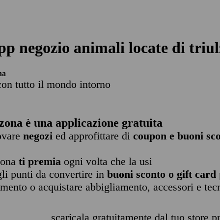
pp negozio animali locate di triul
na
con tutto il mondo intorno
zona è una applicazione gratuita
rovare
negozi
ed approfittare di
coupon e buoni sco
zona
ti premia
ogni volta che la usi
li punti da convertire in
buoni sconto o gift card
imento o acquistare abbigliamento, accessori e tec
scaricala gratuitamente dal tuo store pr