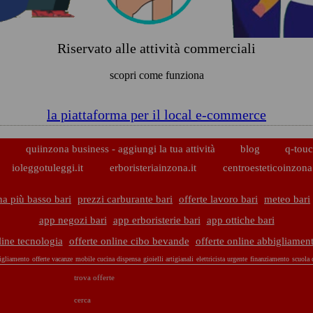
Riservato alle attività commerciali
scopri come funziona
la piattaforma per il local e-commerce
p
quiinzona business - aggiungi la tua attività
blog
q-touc
ioleggotuleggi.it
erboristeriainzona.it
centroesteticoinzona.
a più basso bari
prezzi carburante bari
offerte lavoro bari
meteo bari
app negozi bari
app erboristerie bari
app ottiche bari
line tecnologia
offerte online cibo bevande
offerte online abbigliamen
igliamento
offerte vacanze
mobile cucina dispensa
gioielli artigianali
elettricista urgente
finanziamento
scuola 
trova offerte
cerca