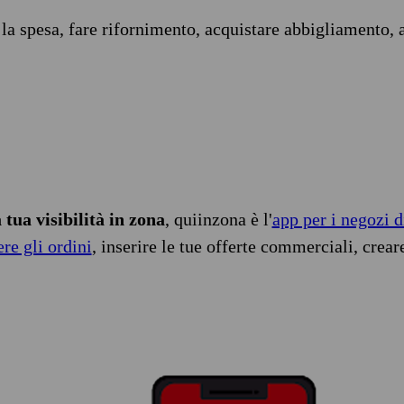
 la spesa, fare rifornimento, acquistare abbigliamento, 
tua visibilità in zona
, quiinzona è l'
app per i negozi d
ere gli ordini
, inserire le tue offerte commerciali, crear