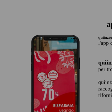
a
quiinzo
l'app 
quiin
per t
quiin
raccog
riforn