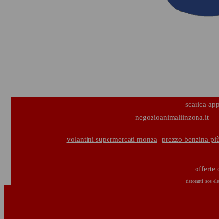
scarica ap
negozioanimaliinzona.it
volantini supermercati monza
prezzo benzina pi
offerte 
ristoranti
sos elet