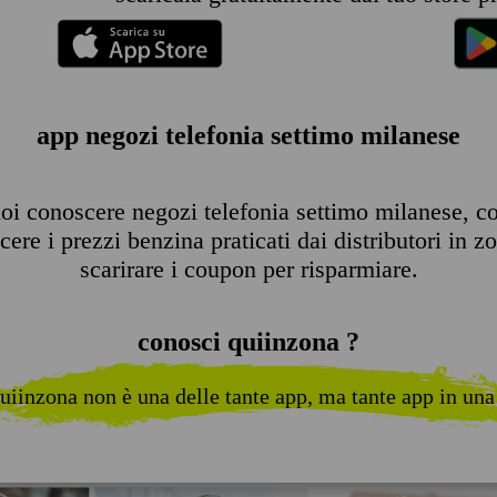
app negozi telefonia settimo milanese
oi conoscere negozi telefonia settimo milanese, cons
ere i prezzi benzina praticati dai distributori in z
scarirare i coupon per risparmiare.
conosci quiinzona ?
uiinzona non è una delle tante app, ma tante app in una