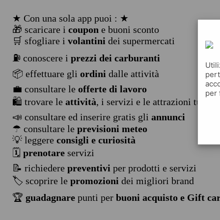
★ Con una sola app puoi : ★
🎁 scaricare i
coupon
e buoni sconto
🛒 sfogliare i
volantini
dei supermercati
⛽ conoscere i
prezzi dei carburanti
Util
📦 effettuare gli
ordini
dalle attività
pert
acco
💼 consultare le
offerte di lavoro
per 
🛍️ trovare le
attività
, i servizi e le attrazioni turist
📣 consultare ed inserire gratis gli
annunci
☂ consultare le
previsioni meteo
💡 leggere
consigli e curiosità
🗓️
prenotare
servizi
📝 richiedere
preventivi
per prodotti e servizi
🏷️ scoprire le
promozioni
dei migliori brand
🏆
guadagnare
punti per
buoni acquisto e Gift ca