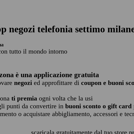
p negozi telefonia settimo milan
na
con tutto il mondo intorno
zona è una applicazione gratuita
rovare
negozi
ed approfittare di
coupon e buoni sco
zona
ti premia
ogni volta che la usi
li punti da convertire in
buoni sconto o gift card
imento o acquistare abbigliamento, accessori e tec
scaricala gratuitamente dal tuo store pr