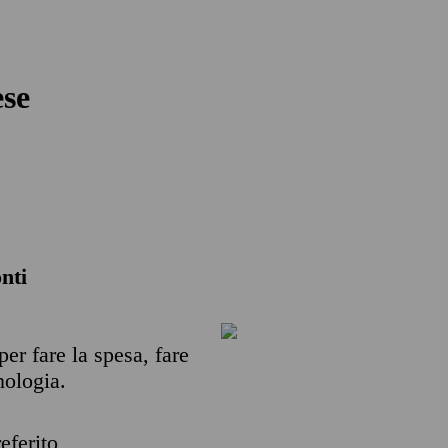
ese
nti
per fare la spesa, fare
nologia.
eferito