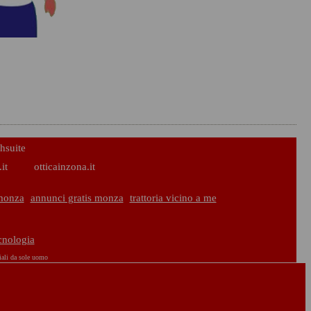
hsuite
it
otticainzona.it
monza
annunci gratis monza
trattoria vicino a me
ecnologia
iali da sole uomo