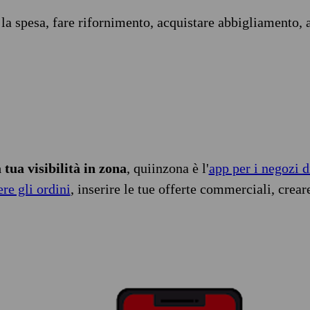
 la spesa, fare rifornimento, acquistare abbigliamento, 
tua visibilità in zona
, quiinzona è l'
app per i negozi d
ere gli ordini
, inserire le tue offerte commerciali, crear