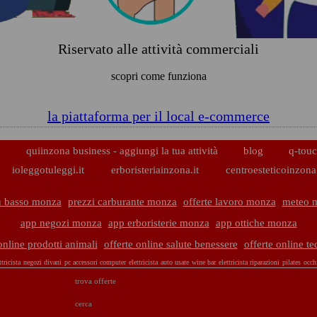
Riservato alle attività commerciali
scopri come funziona
la piattaforma per il local e-commerce
p
quiinzona business - aggiungi la tua attività
blog
q-touc
ioleggotuleggi.it
erboristeriainzona.it
centroesteticoinzona.
ù basso monza
prezzi carburante monza
offerte lavoro monza
meteo 
app negozi monza
app erboristerie monza
app ottiche monza
online prodotti animali
offerte online salute benessere
offerte online t
tricista
negozi divani
pc accessori computer
elettricista
auto usate
wine bar
elettricista riparazioni
pilates
occh
trova offerte
cerca