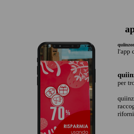
ap
quiinzo
l'app 
quiin
per t
quiin
raccog
riforn