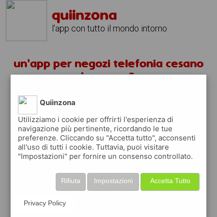
quiinzona
l'app con tutto il mondo intorno
un'app per negozi telefonia cesano
boscone ?
scarica gratis app
Quiinzona
Utilizziamo i cookie per offrirti l'esperienza di
navigazione più pertinente, ricordando le tue
quiinzona è una app
preferenze. Cliccando su "Accetta tutto", acconsenti
gratuita per trovare
all'uso di tutti i cookie. Tuttavia, puoi visitare
negozi
"Impostazioni" per fornire un consenso controllato.
ed approfittare di
coupon e buoni sconti
Rifiuta
Impostazioni
Accetta Tutto
quiinzona
ti premia
ogni volta che la usi
raccogli punti da convertire in
buoni sconto
Privacy Policy
o gift card
per fare la spesa, fare
rifornimento o acquistare abbigliamento,