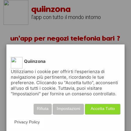
quiinzona
l'app con tutto il mondo intorno
un'app per negozi telefonia bari ?
scarica gratis app
Quiinzona
quiinzona è una app
Utilizziamo i cookie per offrirti l'esperienza di
navigazione più pertinente, ricordando le tue
gratuita per trovare
preferenze. Cliccando su "Accetta tutto", acconsenti
negozi
all'uso di tutti i cookie. Tuttavia, puoi visitare
"Impostazioni" per fornire un consenso controllato.
ed approfittare di
coupon e buoni sconti
quiinzona
ti premia
ogni volta che la usi
Rifiuta
Impostazioni
Accetta Tutto
raccogli punti da convertire in
buoni sconto
o gift card
per fare la spesa, fare
rifornimento o acquistare abbigliamento,
Privacy Policy
accessori e tecnologia.