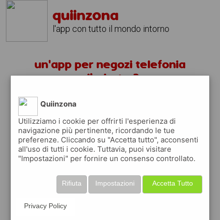
quiinzona
l'app con tutto il mondo intorno
un'app per negozi telefonia
albairate ?
scarica gratis app
Quiinzona
Utilizziamo i cookie per offrirti l'esperienza di
navigazione più pertinente, ricordando le tue
quiinzona è una app
preferenze. Cliccando su "Accetta tutto", acconsenti
gratuita per trovare
all'uso di tutti i cookie. Tuttavia, puoi visitare
negozi
"Impostazioni" per fornire un consenso controllato.
ed approfittare di
coupon e buoni sconti
Rifiuta
Impostazioni
Accetta Tutto
quiinzona
ti premia
ogni volta che la usi
raccogli punti da convertire in
buoni sconto
Privacy Policy
o gift card
per fare la spesa, fare
rifornimento o acquistare abbigliamento,