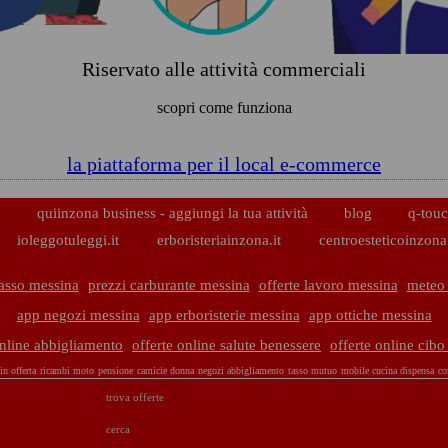
Riservato alle attività commerciali
scopri come funziona
la piattaforma per il local e-commerce
p
quiinzona business - aggiungi la tua attività
blog
q-touc
ioleggotuleggi.it
erboristeriainzona.it
centroesteticoinzona.
asso messina
prezzi carburante messina
offerte lavoro messina
meteo
app negozi messina
app erboristerie messina
app ottiche messina
online abbigliamento
offerte online salute benessere
offerte online cib
in offerta
ricambi moto
pensione
camicie donna
negozi abbigliamento
tasso mutuo
mobile cucina dispensa
co
trova offerte
cerca