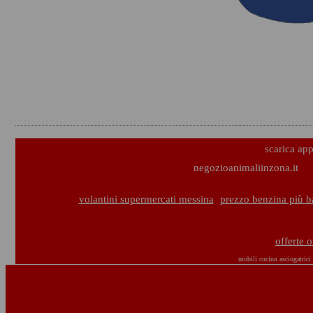
scarica ap
negozioanimaliinzona.it
volantini supermercati messina
prezzo benzina più b
offerte 
mobili cucina
asciugatrici 