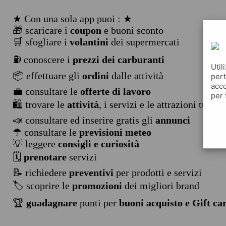
★ Con una sola app puoi : ★
🎁 scaricare i
coupon
e buoni sconto
🛒 sfogliare i
volantini
dei supermercati
⛽ conoscere i
prezzi dei carburanti
Util
📦 effettuare gli
ordini
dalle attività
pert
acco
💼 consultare le
offerte di lavoro
per 
🛍️ trovare le
attività
, i servizi e le attrazioni turist
📣 consultare ed inserire gratis gli
annunci
☂ consultare le
previsioni meteo
💡 leggere
consigli e curiosità
🗓️
prenotare
servizi
📝 richiedere
preventivi
per prodotti e servizi
🏷️ scoprire le
promozioni
dei migliori brand
🏆
guadagnare
punti per
buoni acquisto e Gift ca