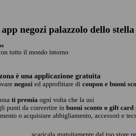
app negozi palazzolo dello stella
na
con tutto il mondo intorno
zona è una applicazione gratuita
rovare
negozi
ed approfittare di
coupon e buoni sco
zona
ti premia
ogni volta che la usi
li punti da convertire in
buoni sconto o gift card
imento o acquistare abbigliamento, accessori e tec
scaricala gratuitamente dal tuo store pr