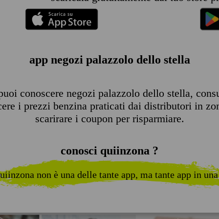
app negozi palazzolo dello stella
uoi conoscere negozi palazzolo dello stella, consult
re i prezzi benzina praticati dai distributori in zo
scarirare i coupon per risparmiare.
conosci quiinzona ?
uiinzona non è una delle tante app, ma tante app in una