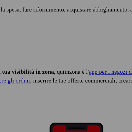
 la spesa, fare rifornimento, acquistare abbigliamento, 
tua visibilità in zona
, quiinzona è l'
app per i negozi d
ere gli ordini
, inserire le tue offerte commerciali, crear