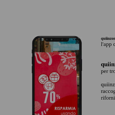
quiinzo
l'app 
quiin
per t
quiin
raccog
riforn