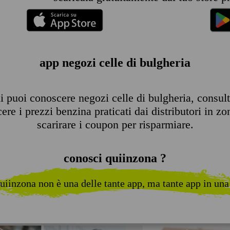
app negozi celle di bulgheria
 puoi conoscere negozi celle di bulgheria, consultar
re i prezzi benzina praticati dai distributori in zo
scarirare i coupon per risparmiare.
conosci quiinzona ?
uiinzona non è una delle tante app, ma tante app in una