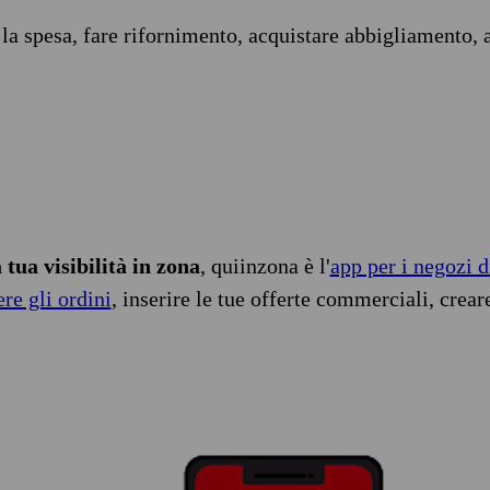
 la spesa, fare rifornimento, acquistare abbigliamento, 
tua visibilità in zona
, quiinzona è l'
app per i negozi d
ere gli ordini
, inserire le tue offerte commerciali, crear