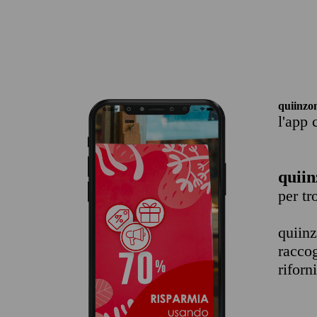
quiinzo
l'app 
quiin
per t
quiin
raccog
riforn