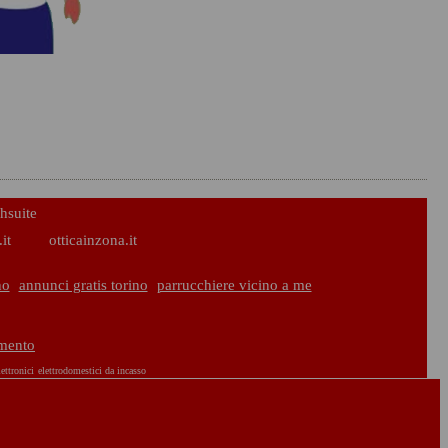
hsuite
it
otticainzona.it
no
annunci gratis torino
parrucchiere vicino a me
amento
ettronici
elettrodomestici da incasso