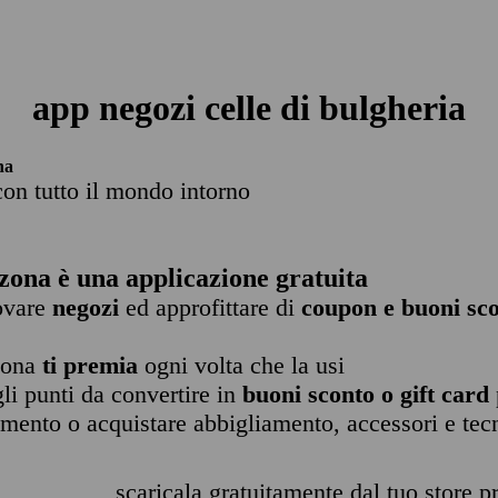
app negozi celle di bulgheria
na
con tutto il mondo intorno
zona è una applicazione gratuita
rovare
negozi
ed approfittare di
coupon e buoni sco
zona
ti premia
ogni volta che la usi
li punti da convertire in
buoni sconto o gift card
imento o acquistare abbigliamento, accessori e tec
scaricala gratuitamente dal tuo store pr