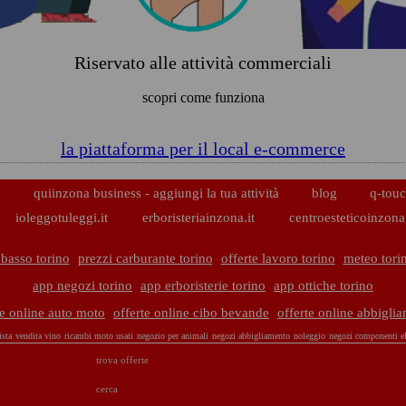
Riservato alle attività commerciali
scopri come funziona
la piattaforma per il local e-commerce
p
quiinzona business - aggiungi la tua attività
blog
q-touc
ioleggotuleggi.it
erboristeriainzona.it
centroesteticoinzona.
basso torino
prezzi carburante torino
offerte lavoro torino
meteo tori
app negozi torino
app erboristerie torino
app ottiche torino
te online auto moto
offerte online cibo bevande
offerte online abbigli
ista
vendita vino
ricambi moto usati
negozio per animali
negozi abbigliamento
noleggio
negozi componenti el
trova offerte
cerca