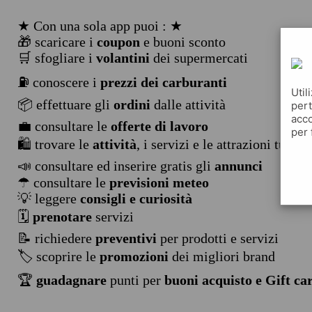
★ Con una sola app puoi : ★
🎁 scaricare i
coupon
e buoni sconto
🛒 sfogliare i
volantini
dei supermercati
⛽ conoscere i
prezzi dei carburanti
Util
📦 effettuare gli
ordini
dalle attività
pert
acco
💼 consultare le
offerte di lavoro
per 
🛍️ trovare le
attività
, i servizi e le attrazioni turist
📣 consultare ed inserire gratis gli
annunci
☂ consultare le
previsioni meteo
💡 leggere
consigli e curiosità
🗓️
prenotare
servizi
📝 richiedere
preventivi
per prodotti e servizi
🏷️ scoprire le
promozioni
dei migliori brand
🏆
guadagnare
punti per
buoni acquisto e Gift ca