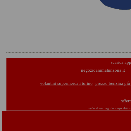
scarica ap
negozioanimaliinzona.it
volantini supermercati torino
prezzo benzina più 
offer
outlet divani
negozio scarpe
elettric