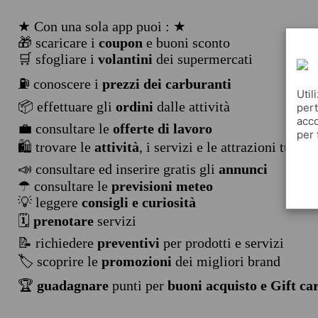
★ Con una sola app puoi : ★
🎁 scaricare i
coupon
e buoni sconto
🛒 sfogliare i
volantini
dei supermercati
⛽ conoscere i
prezzi dei carburanti
Util
📦 effettuare gli
ordini
dalle attività
pert
acco
💼 consultare le
offerte di lavoro
per 
🛍️ trovare le
attività
, i servizi e le attrazioni turist
📣 consultare ed inserire gratis gli
annunci
☂ consultare le
previsioni meteo
💡 leggere
consigli e curiosità
🗓️
prenotare
servizi
📝 richiedere
preventivi
per prodotti e servizi
🏷️ scoprire le
promozioni
dei migliori brand
🏆
guadagnare
punti per
buoni acquisto e Gift ca