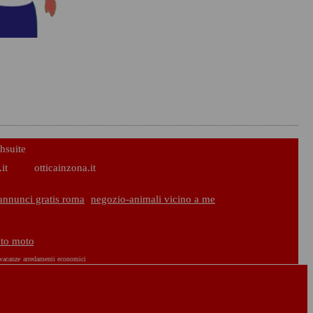
hsuite
it
otticainzona.it
annunci gratis roma
negozio-animali vicino a me
uto moto
 vacanze
arredamenti economici