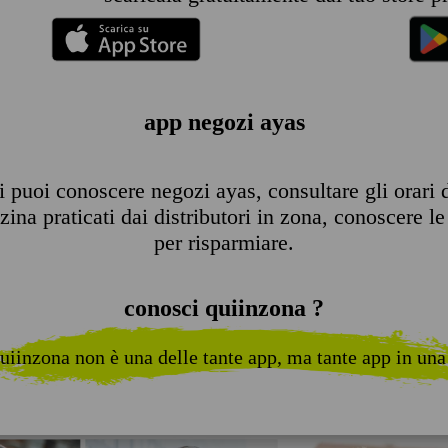
app negozi ayas
 puoi conoscere negozi ayas, consultare gli orari di
ina praticati dai distributori in zona, conoscere le 
per risparmiare.
conosci quiinzona ?
uiinzona non è una delle tante app, ma tante app in una