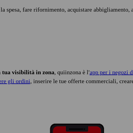
 la spesa, fare rifornimento, acquistare abbigliamento, 
tua visibilità in zona
, quiinzona è l'
app per i negozi d
ere gli ordini
, inserire le tue offerte commerciali, crear