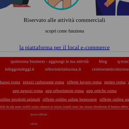
Riservato alle attività commerciali
scopri come funziona
la piattaforma per il local e-commerce
p
quiinzona business - aggiungi la tua attività
blog
q-touc
ioleggotuleggi.it
erboristeriainzona.it
centroesteticoinzona.
 basso roma
prezzi carburante roma
offerte lavoro roma
meteo roma
app negozi roma
app erboristerie roma
app ottiche roma
online prodotti animali
offerte online salute benessere
offerte online a
hiali da sole uomo
mobili cucina
calzature su misura
ricambi moto
last minute
distributore di benzina
offerte
trova offerte
cerca