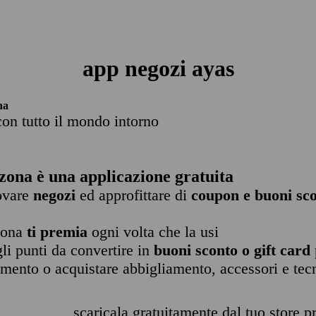
app negozi ayas
na
con tutto il mondo intorno
zona è una applicazione gratuita
rovare
negozi
ed approfittare di
coupon e buoni sco
zona
ti premia
ogni volta che la usi
li punti da convertire in
buoni sconto o gift card
imento o acquistare abbigliamento, accessori e tec
scaricala gratuitamente dal tuo store pr