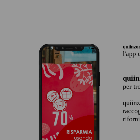
quiinzo
l'app 
quiin
per t
quiin
raccog
riforn