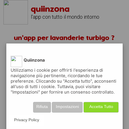
quiinzona
l'app con tutto il mondo intorno
un'app per lavanderie turbigo ?
scarica gratis app
Quiinzona
quiinzona è una app
Utilizziamo i cookie per offrirti l'esperienza di
navigazione più pertinente, ricordando le tue
gratuita
preferenze. Cliccando su "Accetta tutto", acconsenti
che ti aiuta se cerchi '
un'app per
all'uso di tutti i cookie. Tuttavia, puoi visitare
lavanderie turbigo ?
' e che ti premia ogni
"Impostazioni" per fornire un consenso controllato.
volta che la usi
raccogli punti da convertire in
buoni sconto
Rifiuta
Impostazioni
Accetta Tutto
o gift card
per fare la spesa, fare
rifornimento o acquistare abbigliamento,
Privacy Policy
accessori e tecnologia.