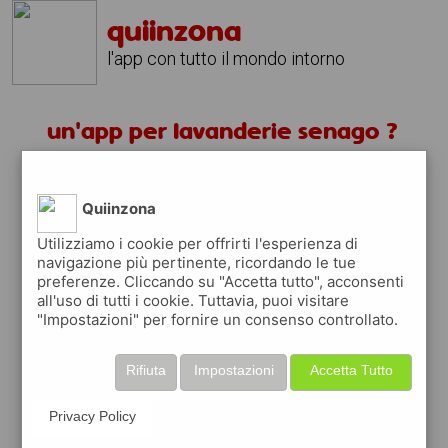
quiinzona
l'app con tutto il mondo intorno
un'app per lavanderie senago ?
scarica gratis app
Quiinzona
quiinzona è una app
Utilizziamo i cookie per offrirti l'esperienza di
navigazione più pertinente, ricordando le tue
gratuita
preferenze. Cliccando su "Accetta tutto", acconsenti
che ti aiuta se cerchi '
un'app per
all'uso di tutti i cookie. Tuttavia, puoi visitare
lavanderie senago ?
' e che ti premia ogni
"Impostazioni" per fornire un consenso controllato.
volta che la usi
raccogli punti da convertire in
buoni sconto
Rifiuta
Impostazioni
Accetta Tutto
o gift card
per fare la spesa, fare
rifornimento o acquistare abbigliamento,
Privacy Policy
accessori e tecnologia.